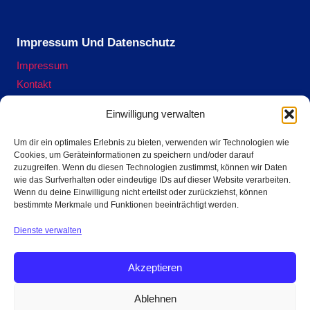
Impressum Und Datenschutz
Impressum
Kontakt
Datenschutzerklärung
Einwilligung verwalten
Cookie-Richtlinie (EU)
Um dir ein optimales Erlebnis zu bieten, verwenden wir Technologien wie
Cookies, um Geräteinformationen zu speichern und/oder darauf
zuzugreifen. Wenn du diesen Technologien zustimmst, können wir Daten
Terra Preta Ofen ausleihen hier.
wie das Surfverhalten oder eindeutige IDs auf dieser Website verarbeiten.
Wenn du deine Einwilligung nicht erteilst oder zurückziehst, können
bestimmte Merkmale und Funktionen beeinträchtigt werden.
Jetzt Reservieren
Dienste verwalten
Akzeptieren
Ablehnen