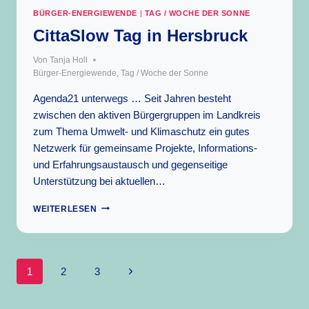
BÜRGER-ENERGIEWENDE
|
TAG / WOCHE DER SONNE
CittaSlow Tag in Hersbruck
Von
Tanja Holl
Bürger-Energiewende
,
Tag / Woche der Sonne
Agenda21 unterwegs … Seit Jahren besteht
zwischen den aktiven Bürgergruppen im Landkreis
zum Thema Umwelt- und Klimaschutz ein gutes
Netzwerk für gemeinsame Projekte, Informations-
und Erfahrungsaustausch und gegenseitige
Unterstützung bei aktuellen…
CITTASLOW
WEITERLESEN
TAG
IN
HERSBRUCK
Seitennavigation
Nächste
1
2
3
Seite