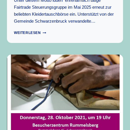
Unter diesem Motto luden ehrenamtlich tätige
Fairtrade Steuerungsgruppe im Mai 2025 erneut zur
beliebten Kleidertauschbörse ein. Unterstützt von der
Gemeinde Schwarzenbruck verwandelte…
ERFOLGREICHER
WEITERLESEN
KLEIDERTAUSCH
2025:
MODE
NEU
GEDACHT!