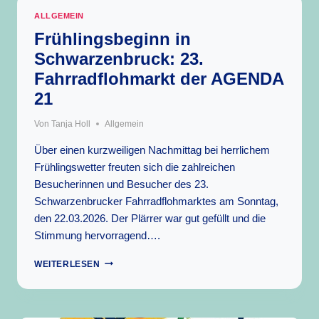
WÄRMEPUMPE
ALLGEMEIN
IN
SCHWARZENBRUCK
Frühlingsbeginn in
Schwarzenbruck: 23.
Fahrradflohmarkt der AGENDA
21
Von
Tanja Holl
Allgemein
Über einen kurzweiligen Nachmittag bei herrlichem
Frühlingswetter freuten sich die zahlreichen
Besucherinnen und Besucher des 23.
Schwarzenbrucker Fahrradflohmarktes am Sonntag,
den 22.03.2026. Der Plärrer war gut gefüllt und die
Stimmung hervorragend….
FRÜHLINGSBEGINN
WEITERLESEN
IN
SCHWARZENBRUCK:
23.
FAHRRADFLOHMARKT