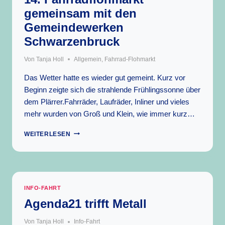
DER
gemeinsam mit den
MODE“
Gemeindewerken
Schwarzenbruck
Von
Tanja Holl
Allgemein
,
Fahrrad-Flohmarkt
Das Wetter hatte es wieder gut gemeint. Kurz vor
Beginn zeigte sich die strahlende Frühlingssonne über
dem Plärrer.Fahrräder, Laufräder, Inliner und vieles
mehr wurden von Groß und Klein, wie immer kurz…
14.
WEITERLESEN
FAHRRADFLOHMARKT
GEMEINSAM MIT
DEN
GEMEINDEWERKEN
SCHWARZENBRUCK
INFO-FAHRT
Agenda21 trifft Metall
Von
Tanja Holl
Info-Fahrt