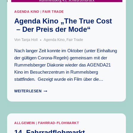
AGENDA KINO
|
FAIR TRADE
Agenda Kino „The True Cost
– Der Preis der Mode“
Von
Tanja Holl
Agenda Kino
,
Fair Trade
Nach langer Zeit konnte im Oktober (unter Einhaltung
der gültigen Corona-Regeln) gemeinsam mit der
Rummelsberger Diakonie wieder das AGENDA21
Kino im Besucherzentrum in Rummelsberg
stattfinden. Gezeigt wurde ein Film über die…
AGENDA
WEITERLESEN
KINO
„THE
TRUE
COST
–
ALLGEMEIN
|
FAHRRAD-FLOHMARKT
DER
PREIS
14. Fahrradflohmarkt