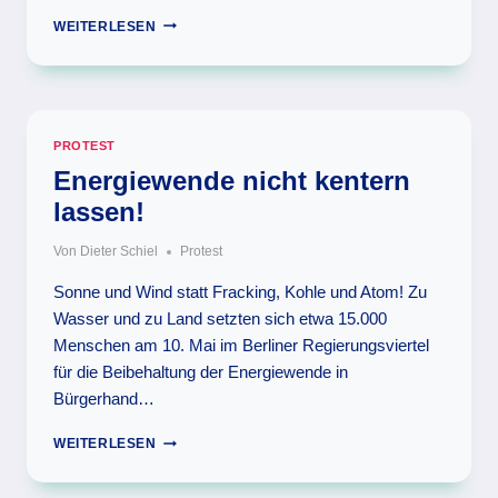
GEGEN
WEITERLESEN
BRAUNKOHLETAGEBAU
–
FÜR
STROM
AUS
PROTEST
SONNE
UND
Energiewende nicht kentern
WIND
lassen!
Von
Dieter Schiel
Protest
Sonne und Wind statt Fracking, Kohle und Atom! Zu
Wasser und zu Land setzten sich etwa 15.000
Menschen am 10. Mai im Berliner Regierungsviertel
für die Beibehaltung der Energiewende in
Bürgerhand…
ENERGIEWENDE
WEITERLESEN
NICHT
KENTERN