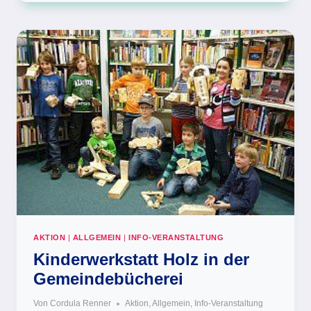
FÜR
KOHLESTROM
AKTION
|
ALLGEMEIN
|
INFO-VERANSTALTUNG
Kinderwerkstatt Holz in der
Gemeindebücherei
Von
Cordula Renner
Aktion
,
Allgemein
,
Info-Veranstaltung