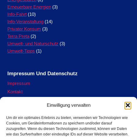
Erneuerbare Energien
(3)
Info-Fahrt
(10)
Info-Veranstaltung
(14)
Privater Konsum
(3)
Terra Preta
(2)
Umwelt- und Naturschutz
(3)
Umwelt-Tipps
(1)
Impressum Und Datenschutz
Impressum
Kontakt
Datenschutzerklärung
Einwilligung verwalten
Cookie-Richtlinie (EU)
Um dir ein optimales Erlebnis zu bieten, verwenden wir Technologien wie
Cookies, um Geräteinformationen zu speichern und/oder darauf
zuzugreifen. Wenn du diesen Technologien zustimmst, können wir Daten
Terra Preta Ofen ausleihen hier.
wie das Surfverhalten oder eindeutige IDs auf dieser Website verarbeiten.