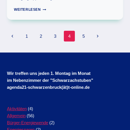
WOCHE
WEITERLESEN
DER
SONNE
ALTDORF
Seitennavigation
Vorherige
Nächste
1
2
3
4
5
Seite
Seite
Wir treffen uns jeden 1. Montag im Monat
im Nebenzimmer der "Schwarzachstuben"
agenda21-schwarzenbruck(ät)t-online.de
Aktivitäten
(4)
Allgemein
(56)
Bürger-Energiewende
(2)
Energiesparen
(2)