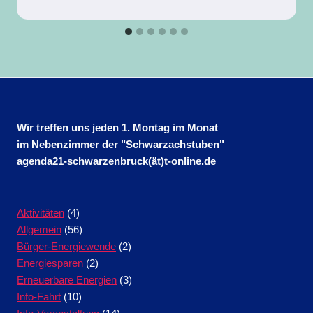
Wir treffen uns jeden 1. Montag im Monat
im Nebenzimmer der "Schwarzachstuben"
agenda21-schwarzenbruck(ät)t-online.de
Aktivitäten
(4)
Allgemein
(56)
Bürger-Energiewende
(2)
Energiesparen
(2)
Erneuerbare Energien
(3)
Info-Fahrt
(10)