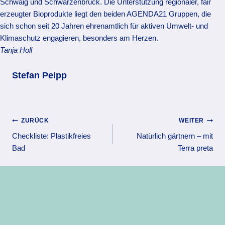
Schwaig und Schwarzenbruck. Die Unterstützung regionaler, fair
erzeugter Bioprodukte liegt den beiden AGENDA21 Gruppen, die
sich schon seit 20 Jahren ehrenamtlich für aktiven Umwelt- und
Klimaschutz engagieren, besonders am Herzen.
Tanja Holl
Stefan Peipp
Beitragsnavigation
ZURÜCK
WEITER
Checkliste: Plastikfreies
Natürlich gärtnern – mit
Bad
Terra preta
Vielleicht interessiert sie auch
...