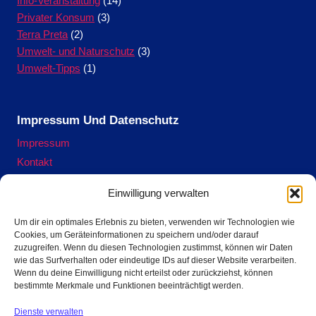
Info-Veranstaltung
(14)
Privater Konsum
(3)
Terra Preta
(2)
Umwelt- und Naturschutz
(3)
Umwelt-Tipps
(1)
Impressum Und Datenschutz
Impressum
Kontakt
Datenschutzerklärung
Einwilligung verwalten
Cookie-Richtlinie (EU)
Um dir ein optimales Erlebnis zu bieten, verwenden wir Technologien wie
Cookies, um Geräteinformationen zu speichern und/oder darauf
zuzugreifen. Wenn du diesen Technologien zustimmst, können wir Daten
Terra Preta Ofen ausleihen hier.
wie das Surfverhalten oder eindeutige IDs auf dieser Website verarbeiten.
Wenn du deine Einwilligung nicht erteilst oder zurückziehst, können
bestimmte Merkmale und Funktionen beeinträchtigt werden.
Jetzt Reservieren
Dienste verwalten