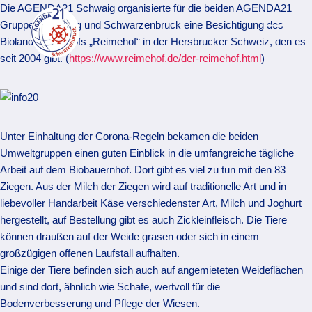
Zum
Die AGENDA21 Schwaig organisierte für die beiden AGENDA21
Inhalt
Gruppen Schwaig und Schwarzenbruck eine Besichtigung des
springen
Bioland Ziegenhofs „Reimehof“ in der Hersbrucker Schweiz, den es
seit 2004 gibt. (
https://www.reimehof.de/der-reimehof.html
)
Unter Einhaltung der Corona-Regeln bekamen die beiden
Umweltgruppen einen guten Einblick in die umfangreiche tägliche
Arbeit auf dem Biobauernhof. Dort gibt es viel zu tun mit den 83
Ziegen. Aus der Milch der Ziegen wird auf traditionelle Art und in
liebevoller Handarbeit Käse verschiedenster Art, Milch und Joghurt
hergestellt, auf Bestellung gibt es auch Zickleinfleisch. Die Tiere
können draußen auf der Weide grasen oder sich in einem
großzügigen offenen Laufstall aufhalten.
Einige der Tiere befinden sich auch auf angemieteten Weideflächen
und sind dort, ähnlich wie Schafe, wertvoll für die
Bodenverbesserung und Pflege der Wiesen.