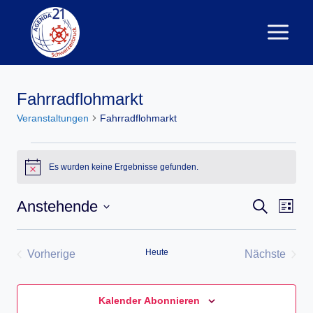
Zum
Inhalt
springen
Fahrradflohmarkt
Veranstaltungen
Fahrradflohmarkt
Veranstaltungen
Es wurden keine Ergebnisse gefunden.
Hinweis
Verans
Anstehende
Suche
Vera
Liste
Datum
Suche
Ansi
wählen.
Navi
und
Heute
Vorherige
Nächste
Veranstaltungen
Veransta
Ansich
Naviga
Kalender Abonnieren