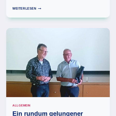
HÖREMPFEHLUNG
WEITERLESEN
PODCAST
„NEU
DENKEN“
VON
MAJA
GÖPEL
ALLGEMEIN
Ein rundum gelungener