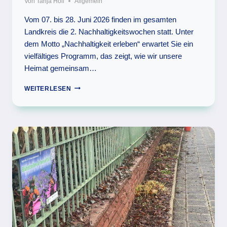
Von
Tanja Holl
Allgemein
Vom 07. bis 28. Juni 2026 finden im gesamten
Landkreis die 2. Nachhaltigkeitswochen statt. Unter
dem Motto „Nachhaltigkeit erleben“ erwartet Sie ein
vielfältiges Programm, das zeigt, wie wir unsere
Heimat gemeinsam…
ZUKUNFT
WEITERLESEN
GEMEINSAM
GESTALTEN
–
DIE
2.
NACHHALTIGKEITSWOCHEN
IM
NÜRNBERGER
LAND!