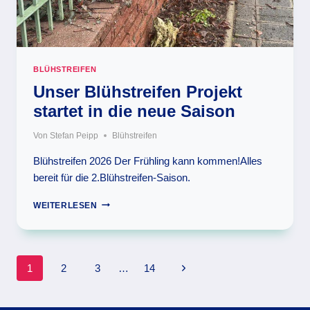
BLÜHSTREIFEN
Unser Blühstreifen Projekt
startet in die neue Saison
Von
Stefan Peipp
Blühstreifen
Blühstreifen 2026 Der Frühling kann kommen!Alles
bereit für die 2.Blühstreifen-Saison.
UNSER
WEITERLESEN
BLÜHSTREIFEN
PROJEKT
STARTET
IN
Seitennavigation
Nächste
1
2
3
…
14
DIE
NEUE
Seite
SAISON