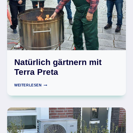
IN
MÜNCHEN
Natürlich gärtnern mit
Terra Preta
NATÜRLICH
WEITERLESEN
GÄRTNERN
MIT
TERRA
PRETA