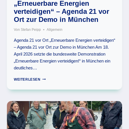
„Erneuerbare Energien
verteidigen“ – Agenda 21 vor
Ort zur Demo in München
Von
Stefan Peipp
Allgemein
Agenda 21 vor Ort „Erneuerbare Energien verteidigen“
– Agenda 21 vor Ort zur Demo in München Am 18.
April 2026 setzte die bundesweite Demonstration
„Erneuerbare Energien verteidigen!“ in München ein
deutliches…
„ERNEUERBARE
WEITERLESEN
ENERGIEN
VERTEIDIGEN“
–
AGENDA
21
VOR
ORT
ZUR
DEMO