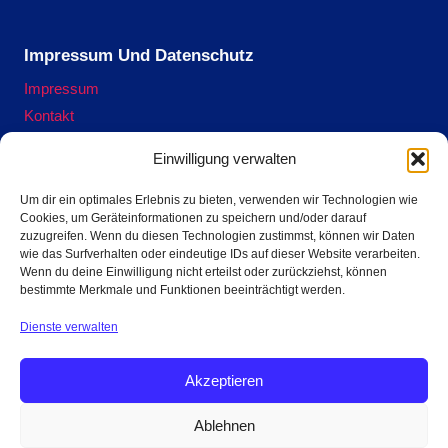
Impressum Und Datenschutz
Impressum
Kontakt
Datenschutzerklärung
Einwilligung verwalten
Cookie-Richtlinie (EU)
Um dir ein optimales Erlebnis zu bieten, verwenden wir Technologien wie
Cookies, um Geräteinformationen zu speichern und/oder darauf
zuzugreifen. Wenn du diesen Technologien zustimmst, können wir Daten
Terra Preta Ofen ausleihen hier.
wie das Surfverhalten oder eindeutige IDs auf dieser Website verarbeiten.
Wenn du deine Einwilligung nicht erteilst oder zurückziehst, können
bestimmte Merkmale und Funktionen beeinträchtigt werden.
Jetzt Reservieren
Dienste verwalten
Akzeptieren
Ablehnen