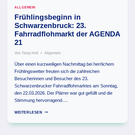
PERSÖNLICHER
ALLGEMEIN
UMSTIEG
AUF
Frühlingsbeginn in
DIE
Schwarzenbruck: 23.
WÄRMEPUMPE
Fahrradflohmarkt der AGENDA
21
Von
Tanja Holl
Allgemein
Über einen kurzweiligen Nachmittag bei herrlichem
Frühlingswetter freuten sich die zahlreichen
Besucherinnen und Besucher des 23.
Schwarzenbrucker Fahrradflohmarktes am Sonntag,
den 22.03.2026. Der Plärrer war gut gefüllt und die
Stimmung hervorragend….
FRÜHLINGSBEGINN
WEITERLESEN
IN
SCHWARZENBRUCK:
23.
FAHRRADFLOHMARKT