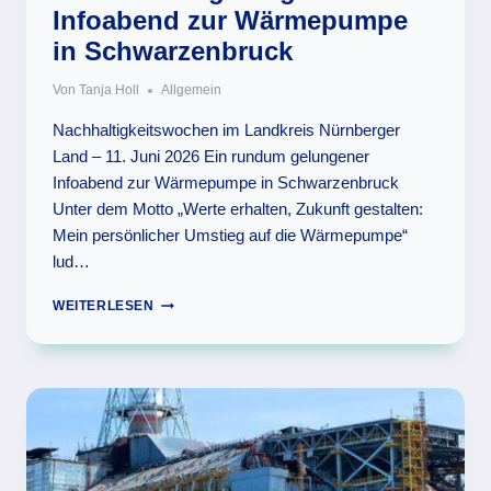
Infoabend zur Wärmepumpe
in Schwarzenbruck
Von
Tanja Holl
Allgemein
Nachhaltigkeitswochen im Landkreis Nürnberger
Land – 11. Juni 2026 Ein rundum gelungener
Infoabend zur Wärmepumpe in Schwarzenbruck
Unter dem Motto „Werte erhalten, Zukunft gestalten:
Mein persönlicher Umstieg auf die Wärmepumpe“
lud…
EIN
WEITERLESEN
RUNDUM
GELUNGENER
INFOABEND
ZUR
WÄRMEPUMPE
IN
SCHWARZENBRUCK