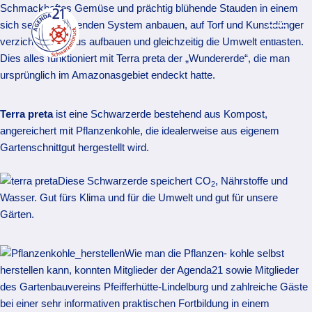
Zum
Schmackhaftes Gemüse und prächtig blühende Stauden in einem
Inhalt
sich selbst erhaltenden System anbauen, auf Torf und Kunstdünger
springen
verzichten, Humus aufbauen und gleichzeitig die Umwelt entlasten.
Dies alles funktioniert mit Terra preta der „Wundererde“, die man
ursprünglich im Amazonasgebiet endeckt hatte.
Terra preta
ist eine Schwarzerde bestehend aus Kompost,
angereichert mit Pflanzenkohle, die idealerweise aus eigenem
Gartenschnittgut hergestellt wird.
Diese Schwarzerde speichert CO
, Nährstoffe und
2
Wasser. Gut fürs Klima und für die Umwelt und gut für unsere
Gärten.
Wie man die Pflanzen- kohle selbst
herstellen kann, konnten Mitglieder der Agenda21 sowie Mitglieder
des Gartenbauvereins Pfeifferhütte-Lindelburg und zahlreiche Gäste
bei einer sehr informativen praktischen Fortbildung in einem