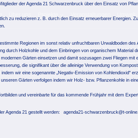
 Mitglieder der Agenda 21 Schwarzenbruck über den Einsatz von Pfla
e
Über uns
Projekte
Veranstaltungen
Umwelt-
lich zu reduzieren z. B. durch den Einsatz erneuerbarer Energien. 
en.
 bestimmte Regionen im sonst relativ unfruchtbaren Urwaldboden d
rung durch Holzkohle und dem Einbringen von organischem Material du
 modernen Gärten einsetzen und damit sozusagen zwei Fliegen mit e
besserung, die signifikant über die alleinige Verwendung von Kompost
, indem wir eine sogenannte „Negativ-Emission von Kohlendioxid“ erz
unseren Gärten verfolgen indem wir Holz- bzw. Pflanzenkohle in eine
ortbilden und vereinbarte für das kommende Frühjahr mit dem Exper
e der Agenda 21 gestellt werden: agenda21-schwarzenbruck@t-online