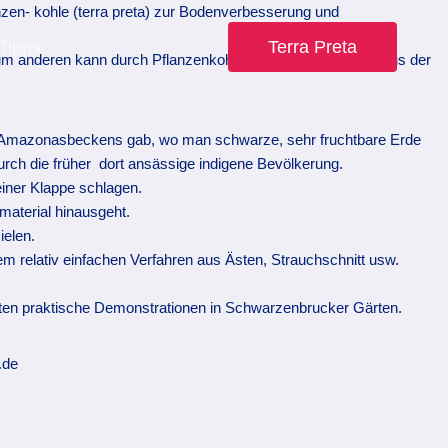
nzen- kohle (terra preta) zur Bodenverbesserung und
Tipps
Terra Preta
Zum anderen kann durch Pflanzenkohle Kohlendioxid wieder aus der
es Amazonasbeckens gab, wo man schwarze, sehr fruchtbare Erde
rch die früher dort ansässige indigene Bevölkerung.
iner Klappe schlagen.
material hinausgeht.
ielen.
m relativ einfachen Verfahren aus Ästen, Strauchschnitt usw.
ten praktische Demonstrationen in Schwarzenbrucker Gärten.
.de