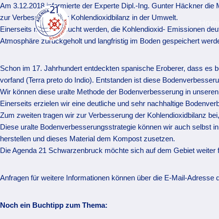
Zum
Am 3.12.2018 informierte der Experte Dipl.-Ing. Gunter Häckner die
Inhalt
zur Verbesserung der Kohlendioxidbilanz in der Umwelt.
Hom
springen
Einerseits muss versucht werden, die Kohlendioxid- Emissionen deut
Atmosphäre zurückgeholt und langfristig im Boden gespeichert werd
Schon im 17. Jahrhundert entdeckten spanische Eroberer, dass es
vorfand (Terra preto do Indio). Entstanden ist diese Bodenverbesse
Wir können diese uralte Methode der Bodenverbesserung in unseren
Einerseits erzielen wir eine deutliche und sehr nachhaltige Bodenver
Zum zweiten tragen wir zur Verbesserung der Kohlendioxidbilanz bei
Diese uralte Bodenverbesserungsstrategie können wir auch selbst in 
herstellen und dieses Material dem Kompost zusetzen.
Die Agenda 21 Schwarzenbruck möchte sich auf dem Gebiet weiter f
Anfragen für weitere Informationen können über die E-Mail-Adress
Noch ein Buchtipp zum Thema: