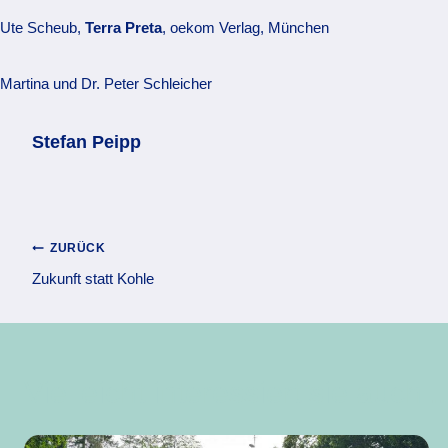
Ute Scheub,
Terra Preta
, oekom Verlag, München
Martina und Dr. Peter Schleicher
Stefan Peipp
Beitragsnavigation
ZURÜCK
Zukunft statt Kohle
Vielleicht interessiert sie auch ..