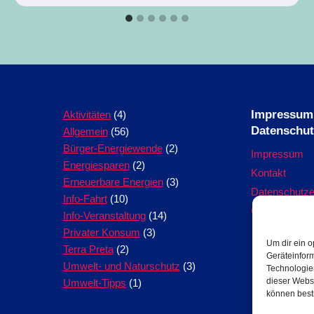
Impressum
Aktivitäten
(4)
Datenschu
Allgemein
(56)
Bürger-Energiewende
(2)
Impressum
Energiesparen
(2)
Kontakt
Erneuerbare Energien
(3)
Datenschutze
Info-Fahrt
(10)
Cookie-Richtl
Info-Veranstaltung
(14)
Privater Konsum
(3)
Um dir ein o
Terra Preta
(2)
Geräteinfor
Umwelt- und Naturschutz
(3)
Technologien
dieser Websi
Umwelt-Tipps
(1)
können best