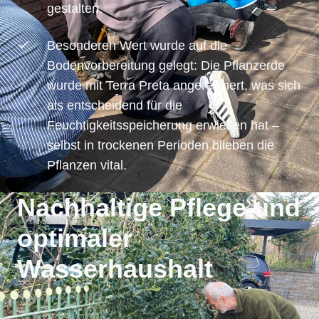
gestalten.
Besonderen Wert wurde auf die
Bodenvorbereitung gelegt: Die Pflanzerde
wurde mit Terra Preta angereichert, was sich
als entscheidend für die
Feuchtigkeitsspeicherung erwiesen hat –
selbst in trockenen Perioden blieben die
Pflanzen vital.
Nachhaltige Pflege und
optimaler
Wasserhaushalt