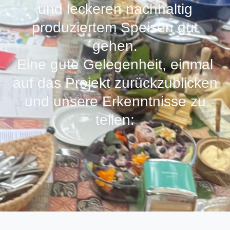
und leckeren nachhaltig
produziertem Speisen gut
gehen.
Eine gute Gelegenheit, einmal
auf das Projekt zurückzublicken
und unsere Erkenntnisse zu
teilen: