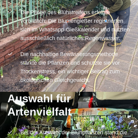
Die Pflege des Blühstreifens erfolgte
vorbildlich: Die Blumengießer registrierten
sich im Whatsapp-Gießkalender und nutzten
ausschließlich natürliches Regenwasser.
Die nachhaltige Bewässerungsmethode
stärkte die Pflanzen und schützte sie vor
Trockenstress, ein wichtiger Beitrag zum
ökologischen Gleichgewicht.
Auswahl für
Artenvielfalt
Bei der Auswahl der Blühpflanzen stand die