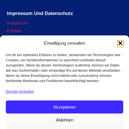
Impressum Und Datenschutz
Impressum
Kontakt
Datenschutzerklärung
Einwilligung verwalten
Cookie-Richtlinie (EU)
Um dir ein optimales Erlebnis zu bieten, verwenden wir Technologien wie
Cookies, um Geräteinformationen zu speichern und/oder darauf
zuzugreifen. Wenn du diesen Technologien zustimmst, können wir Daten
Terra Preta Ofen ausleihen hier.
wie das Surfverhalten oder eindeutige IDs auf dieser Website verarbeiten.
Wenn du deine Einwilligung nicht erteilst oder zurückziehst, können
bestimmte Merkmale und Funktionen beeinträchtigt werden.
Jetzt Reservieren
Dienste verwalten
Akzeptieren
Ablehnen