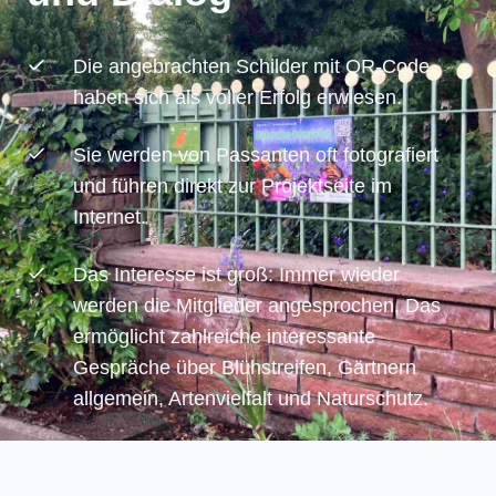
Die angebrachten Schilder mit QR-Code
haben sich als voller Erfolg erwiesen.
Sie werden von Passanten oft fotografiert
und führen direkt zur Projektseite im
Internet.
Das Interesse ist groß: Immer wieder
werden die Mitglieder angesprochen, Das
ermöglicht zahlreiche interessante
Gespräche über Blühstreifen, Gärtnern
allgemein, Artenvielfalt und Naturschutz.