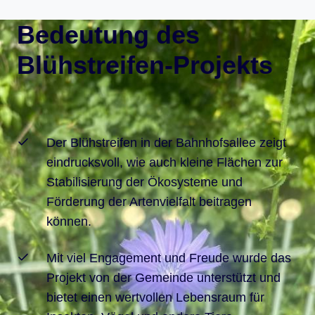
Bedeutung des
Blühstreifen-Projekts
Der Blühstreifen in der Bahnhofsallee zeigt
eindrucksvoll, wie auch kleine Flächen zur
Stabilisierung der Ökosysteme und
Förderung der Artenvielfalt beitragen
können.
Mit viel Engagement und Freude wurde das
Projekt von der Gemeinde unterstützt und
bietet einen wertvollen Lebensraum für