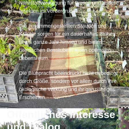
Nährstoffversorgung für Bienen und andere
Insekten im Vordergrund.
Die zusammengestellten Stauden und
Kräuter sorgen für ein dauerhaftes Blühen
übers ganze Jahr hinweg und bieten
heimischen Bestäubern einen optimalen
Lebensraum.
Die Blühpracht beeindruckt nicht unbedingt
durch Größe, sondern vor allem durch ihre
ökologische Wirkung und ihr ganzjähriges
Erscheinen.
Öffentliches Interesse
und Dialog