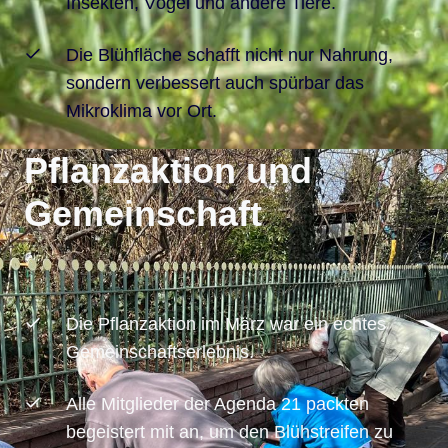
Insekten, Vögel und andere Tiere.
Die Blühfläche schafft nicht nur Nahrung,
sondern verbessert auch spürbar das
Mikroklima vor Ort.
Pflanzaktion und
Gemeinschaft
Die Pflanzaktion im März war ein echtes
Gemeinschaftserlebnis.
Alle Mitglieder der Agenda 21 packten
begeistert mit an, um den Blühstreifen zu