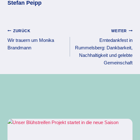
Stefan Peipp
Beitragsnavigation
ZURÜCK
WEITER
Wir trauern um Monika
Erntedankfest in
Brandmann
Rummelsberg: Dankbarkeit,
Nachhaltigkeit und gelebte
Gemeinschaft
Vielleicht interessiert sie auch
...